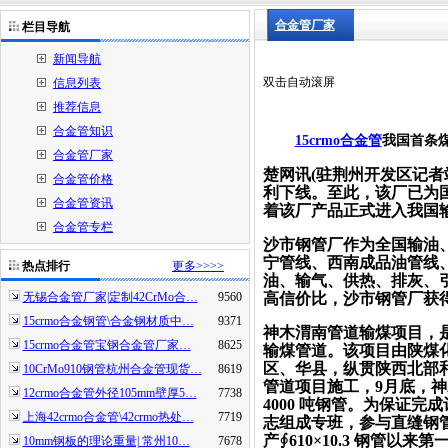
合金管厂家
栏目导航
新闻导航
双击自动滚屏
信息列表
推荐信息
合金管知识
15crmo合金管
我国首条煤
合金管厂家
楚网讯(驻荆州开发区记者站通
合金管价格
利下线。至此，该厂已为
合金管资讯
着该厂产品正式进入我国
合金管专栏
沙市钢管厂作为全国输油
宁管线、西南成品油管线
热点排行
更多>>>>
油、输气、供热、排灰、
无锡合金管厂家|定制42CrMo合…
9560
高信价比，沙市钢管厂获得
15crmo合金钢管\合金钢材质中…
9371
神木渭南管道输煤项目，
15crmo合金管宝钢合金管厂家…
8625
输煤管道。该项目由陕煤化
区、华县，纵贯陕西北部和
10CrMo910钢管杭州合金管现货…
8619
管道项目施工，9月底，
12crmo合金管外径105mm壁厚5…
7738
4000 吨钢管。为保证
上海42crmo合金管\42crmo热处…
7719
志组成专班，参与直缝钢管
产∮610×10.3 钢管
10mm钢板的理论重量| 常州10…
7678