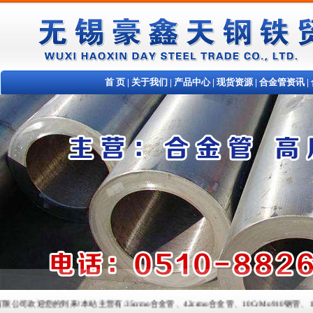
首 页
|
关于我们
|
产品中心
|
现货资源
|
合金管资讯
|
您的到来!本站主营有:35crmo合金管、42crmo合金管、10CrMo910钢管、15crmo合金管、1