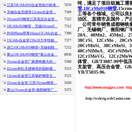
吨，满足了项目组施工需
江苏10CrMo910合金管执行标准…
7670
管
,
10CrMo910钢管
,15cr
无锡合金无缝管12crmo合金管…
7569
工等各个领域。公司以良
治区、直辖市及国外，产
10crmo910钢管江苏高压合金管…
7522
公司常年销售成都钢铁集
10CrMo910钢管，无锡10crmo9…
7512
厂、无锡钢厂、衡阳钢厂等各
外径89mm壁厚16mm15CrMo合金…
7390
20A、40Mn2、45Mn2、2
38CrSi、12CrMo 、20
15CrMo合金管159x18力学性能…
7377
20CrMnSi、30CrMnSi、3
进口10CrMo910钢管=无锡创联…
7212
40CrNiMoA、45CrNiM
黄山10CrMo910钢管*黄山合金…
6936
12Cr1MoVG、12Cr2MoW
体管、GB/T3087-99中低
35crmo合金管厂家拥有极大的…
5560
支架管、高压合金管、GB/T9
42crmo热轧无缝钢管的国标规…
5553
YB/T5035-96.
12crmo合金管江苏锅炉钢管主…
5525
35crmo合金管 江苏35crmo钢管…
5450
http://www.wxggxs.com
htt
黄山15crmo合金管-衡阳钢管厂…
5375
http://wxhytg.web1.asiae.com