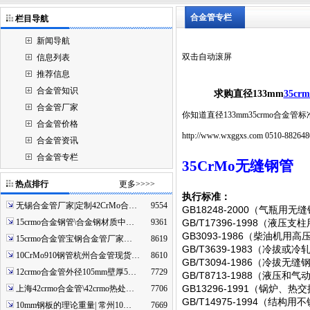
合金管专栏
栏目导航
新闻导航
双击自动滚屏
信息列表
推荐信息
合金管知识
求购直径133mm
35c
合金管厂家
你知道直径133mm35crmo合金管标准吗
合金管价格
http://www.wxggxs.com 0510-88264
合金管资讯
合金管专栏
35CrMo
无缝钢管
热点排行
更多>>>>
执行标准：
无锡合金管厂家|定制42CrMo合…
9554
GB18248-2000
（气瓶用无缝
GB/T17396-1998
15crmo合金钢管\合金钢材质中…
9361
（液压支柱
GB3093-1986
（柴油机用高
15crmo合金管宝钢合金管厂家…
8619
GB/T3639-1983
（冷拔或冷
10CrMo910钢管杭州合金管现货…
8610
GB/T3094-1986
（冷拔无缝
12crmo合金管外径105mm壁厚5…
7729
GB/T8713-1988
（液压和气
GB13296-1991
（锅炉、热交
上海42crmo合金管\42crmo热处…
7706
GB/T14975-1994
（结构用不
10mm钢板的理论重量| 常州10…
7669