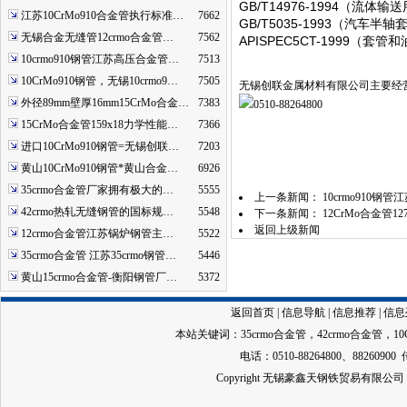
GB/T14976-1994
（流体输送
江苏10CrMo910合金管执行标准…
7662
GB/T5035-1993
（汽车半轴
无锡合金无缝管12crmo合金管…
7562
APISPEC5CT-1999
（套管和
10crmo910钢管江苏高压合金管…
7513
10CrMo910钢管，无锡10crmo9…
7505
无锡创联金属材料有限公司主要经营：
外径89mm壁厚16mm15CrMo合金…
7383
0510-88264800
15CrMo合金管159x18力学性能…
7366
进口10CrMo910钢管=无锡创联…
7203
黄山10CrMo910钢管*黄山合金…
6926
35crmo合金管厂家拥有极大的…
5555
上一条新闻：
10crmo910钢
42crmo热轧无缝钢管的国标规…
5548
下一条新闻：
12CrMo合金管12
返回上级新闻
12crmo合金管江苏锅炉钢管主…
5522
35crmo合金管 江苏35crmo钢管…
5446
黄山15crmo合金管-衡阳钢管厂…
5372
返回首页
|
信息导航
|
信息推荐
|
信息
本站关键词：
35crmo合金管
，
42crmo合金管
，
1
电话：0510-88264800、88260900 
Copyright 无锡豪鑫天钢铁贸易有限