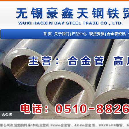
首 页
|
关于我们
|
产品中心
|
现货资源
|
合金管资讯
|
合金管
您的到来!本站主营有:35crmo合金管、42crmo合金管、10CrMo910钢管、15crmo合金管、1