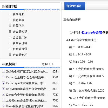
合金管知识
栏目导航
新闻导航
双击自动滚屏
信息列表
推荐信息
合金管知识
146*16
42crmo合金管
含
合金管厂家
42CrMo合金管化学成份：
合金管价格
碳 C ：0.38～0.45
合金管资讯
硅 Si：0.17～0.37
合金管专栏
锰 Mn：0.50～0.80
热点排行
更多>>>>
硫 S ：允许残余含量≤0.035
无锡合金管厂家|定制42CrMo合…
9554
磷 P ：允许残余含量≤0.035
15crmo合金钢管\合金钢材质中…
9361
15crmo合金管宝钢合金管厂家…
8619
铬 Cr：0.90～1.20
10CrMo910钢管杭州合金管现货…
8610
镍 Ni：允许残余含量≤0.030
12crmo合金管外径105mm壁厚5…
7729
铜 Cu：允许残余含量≤0.030
上海42crmo合金管\42crmo热处…
7706
钼 Mo：0.15～0.25
10mm钢板的理论重量| 常州10…
7669