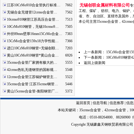
江苏10CrMo910合金管执行标准…
7662
无锡创联金属材料有限公司
专
工程、煤矿 、纺织、电力、锅炉
无锡合金无缝管12crmo合金管…
7562
省、市、自治区、直辖市及国外，
10crmo910钢管江苏高压合金管…
7513
本公司主营35crmo合金管，42crmo
10CrMo910钢管，无锡10crmo9…
7505
外径89mm壁厚16mm15CrMo合金…
7383
15CrMo合金管159x18力学性能…
7366
进口10CrMo910钢管=无锡创联…
7203
上一条新闻：
15CrMo合金管
黄山10CrMo910钢管*黄山合金…
6926
下一条新闻：
10CrMo910
35crmo合金管厂家拥有极大的…
5555
返回上级新闻
42crmo热轧无缝钢管的国标规…
5548
12crmo合金管江苏锅炉钢管主…
5522
35crmo合金管 江苏35crmo钢管…
5446
黄山15crmo合金管-衡阳钢管厂…
5372
返回首页
|
信息导航
|
信息推荐
|
信息
本站关键词：
35crmo合金管
，
42crmo合金管
，
1
电话：0510-88264800、88260900 
Copyright 无锡豪鑫天钢铁贸易有限