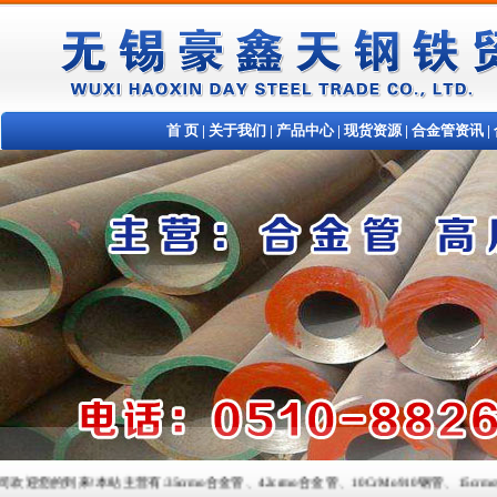
首 页
|
关于我们
|
产品中心
|
现货资源
|
合金管资讯
|
来!本站主营有:35crmo合金管、42crmo合金管、10CrMo910钢管、15crmo合金管、12cr