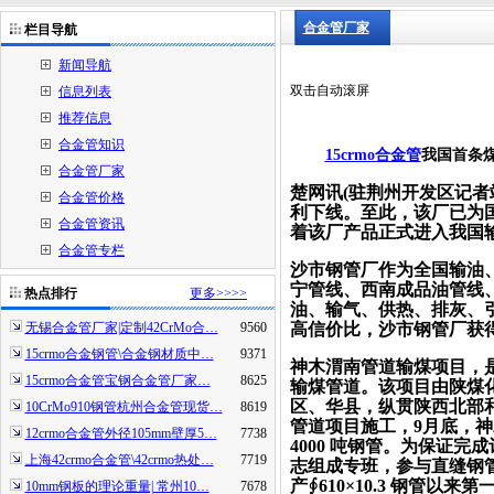
合金管厂家
栏目导航
新闻导航
双击自动滚屏
信息列表
推荐信息
合金管知识
15crmo合金管
我国首条煤
合金管厂家
楚网讯(驻荆州开发区记者站通
合金管价格
利下线。至此，该厂已为
合金管资讯
着该厂产品正式进入我国
合金管专栏
沙市钢管厂作为全国输油
宁管线、西南成品油管线
热点排行
更多>>>>
油、输气、供热、排灰、
无锡合金管厂家|定制42CrMo合…
9560
高信价比，沙市钢管厂获得
15crmo合金钢管\合金钢材质中…
9371
神木渭南管道输煤项目，
15crmo合金管宝钢合金管厂家…
8625
输煤管道。该项目由陕煤化
区、华县，纵贯陕西北部和
10CrMo910钢管杭州合金管现货…
8619
管道项目施工，9月底，
12crmo合金管外径105mm壁厚5…
7738
4000 吨钢管。为保证
上海42crmo合金管\42crmo热处…
7719
志组成专班，参与直缝钢管
产∮610×10.3 钢管
10mm钢板的理论重量| 常州10…
7678