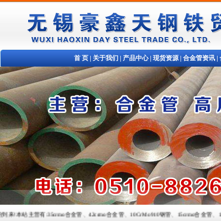
首 页
|
关于我们
|
产品中心
|
现货资源
|
合金管资讯
|
:35crmo合金管、42crmo合金管、10CrMo910钢管、15crmo合金管、12crmo合金管以及