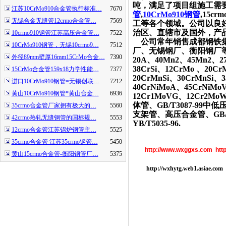
吨，满足了项目组施工需
江苏10CrMo910合金管执行标准…
7670
管
,
10CrMo910钢管
,15cr
无锡合金无缝管12crmo合金管…
7569
工等各个领域。公司以良
治区、直辖市及国外，产
10crmo910钢管江苏高压合金管…
7522
公司常年销售成都钢铁集
10CrMo910钢管，无锡10crmo9…
7512
厂、无锡钢厂、衡阳钢厂等各
外径89mm壁厚16mm15CrMo合金…
7390
20A、40Mn2、45Mn2、2
38CrSi、12CrMo 、20
15CrMo合金管159x18力学性能…
7377
20CrMnSi、30CrMnSi、3
进口10CrMo910钢管=无锡创联…
7212
40CrNiMoA、45CrNiM
黄山10CrMo910钢管*黄山合金…
6936
12Cr1MoVG、12Cr2MoW
体管、GB/T3087-99中低
35crmo合金管厂家拥有极大的…
5560
支架管、高压合金管、GB/T9
42crmo热轧无缝钢管的国标规…
5553
YB/T5035-96.
12crmo合金管江苏锅炉钢管主…
5525
35crmo合金管 江苏35crmo钢管…
5450
http://www.wxggxs.com
htt
黄山15crmo合金管-衡阳钢管厂…
5375
http://wxhytg.web1.asiae.com