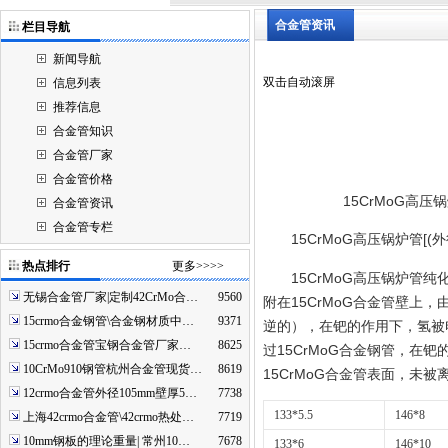
合金管资讯
栏目导航
新闻导航
双击自动滚屏
信息列表
推荐信息
合金管知识
合金管厂家
合金管价格
15CrMoG高压锅炉管
合金管资讯
合金管专栏
15CrMoG高压锅炉管[(外径
热点排行
更多>>>>
15CrMoG高压锅炉管
无锡合金管厂家|定制42CrMo合…
9560
附在15CrMoG合金管壁上
15crmo合金钢管\合金钢材质中…
9371
逆的），在钯的作用下，氢被电离
15crmo合金管宝钢合金管厂家…
8625
过15CrMoG合金钢管，在
10CrMo910钢管杭州合金管现货…
8619
15CrMoG合金管表面，未
12crmo合金管外径105mm壁厚5…
7738
133*5.5
146*8
上海42crmo合金管\42crmo热处…
7719
10mm钢板的理论重量| 常州10…
7678
133*6
146*10