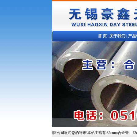
首 页
|
关于我们
|
产品
无锡豪鑫天钢铁贸易有限公司欢迎您的到来!本站主营有:35crmo合金管、42crmo合金管、10