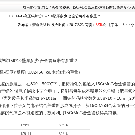
您当前位置:
首页
/ 合金管资讯 / 15CrMoG高压锅炉管159*10壁厚多
15CrMoG高压锅炉管159*10壁厚多少 合金管每米有多重？
发布者：豪鑫天钢铁 发布时间：2017/8/23 阅读：
3858
次 【字体：
大
中
小
159*10壁厚多少 合金管每米有多重？
-壁厚)*壁厚]*0.02466=kg/米(每米的重量)
纯化氢的原理是，在300—500℃下，把待纯化的氢通入15CrMoG合金钢
，由于钯的4d电子层缺少两个电子，它能与氢生成不稳定的化学键（钯与氢
为质子其半径为1.5×1015m，而钯的晶格常数为3.88×10－10m（2
钯的作用下质子又与电子结合并重新形成氢分子，从15CrMoG合金管的另
被离解的气体是不能透过的，故可利用15CrMoG合金管获得高纯氢。
159*10
180*16
159*11
180*18