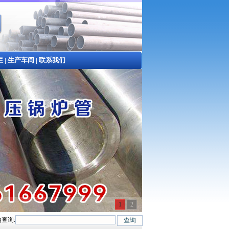
栏
|
生产车间
|
联系我们
1
2
查询:
5#、20G、40Cr、20Cr、16Mn-45Mn、27SiMn、Cr5Mo、12CrMo(T12)、12