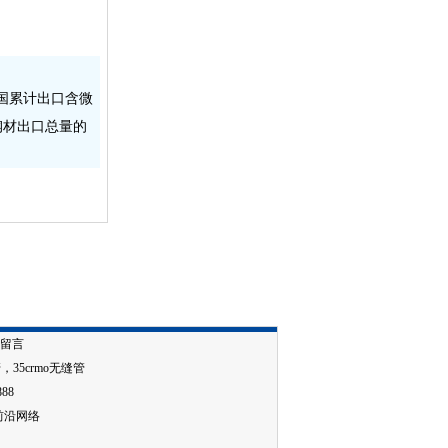
我国累计出口含微
月钢材出口总量的
留言
管
，
35crmo无缝管
888
前沿网络