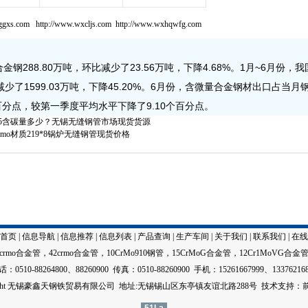
xggxs.com http://www.wxcljs.com http://www.wxhqwfg.com
88.80万吨，环比减少了23.56万吨，下降4.68%。1月~6月份，
比减少了1599.03万吨，下降45.20%。6月份，含微量合金钢材出口占当
3个百分点，较第一季度平均水平下降了9.10个百分点。
25*45含碳量多少？无锡无缝钢管市场现货货源
rmo材质219*8锅炉无缝钢管现货价格
首页
|
信息导航
|
信息推荐
|
信息列表
|
产品查询
|
生产车间
|
关于我们
|
联系我们
|
在线
5crmo合金管
，
42crmo合金管
，
10CrMo910钢管
，
15CrMoG合金管
，
12Cr1MoVG合金
：0510-88264800、88260900 传真：0510-88260900 手机：15261667999、13376216
right 无锡豪鑫天钢铁贸易有限公司 地址:无锡锡山区东亭镇友谊北路288号
技术
支持：