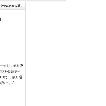
少 合金管每米有多重？
】
管的一侧时，氢被吸
的这种反应是可
0℃时），故可通
一侧逸出。在