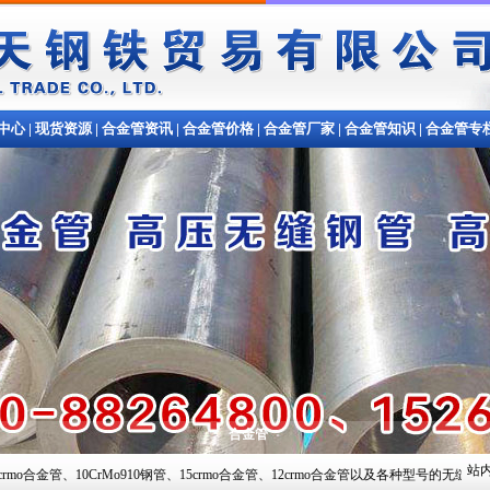
中心
|
现货资源
|
合金管资讯
|
合金管价格
|
合金管厂家
|
合金管知识
|
合金管专
合金管
站内
CrMo910钢管、15crmo合金管、12crmo合金管以及各种型号的无缝钢管,常备材质：20#、35#、4