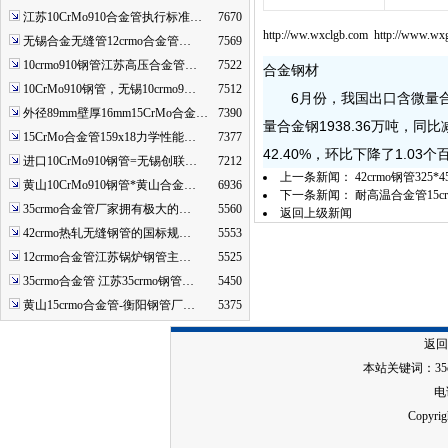
江苏10CrMo910合金管执行标准…
7670
http://ww.wxclgb.com http://www.w
无锡合金无缝管12crmo合金管…
7569
10crmo910钢管江苏高压合金管…
7522
合金钢材
10CrMo910钢管，无锡10crmo9…
7512
6月份，我国出口含微量合金钢2
外径89mm壁厚16mm15CrMo合金…
7390
量合金钢1938.36万吨，同
15CrMo合金管159x18力学性能…
7377
42.40%，环比下降了1.0
进口10CrMo910钢管=无锡创联…
7212
上一条新闻：
42crmo钢管3
黄山10CrMo910钢管*黄山合金…
6936
下一条新闻：
耐高温合金管15c
35crmo合金管厂家拥有极大的…
5560
返回上级新闻
42crmo热轧无缝钢管的国标规…
5553
12crmo合金管江苏锅炉钢管主…
5525
35crmo合金管 江苏35crmo钢管…
5450
黄山15crmo合金管-衡阳钢管厂…
5375
返回
本站关键词：
3
电话
Copy