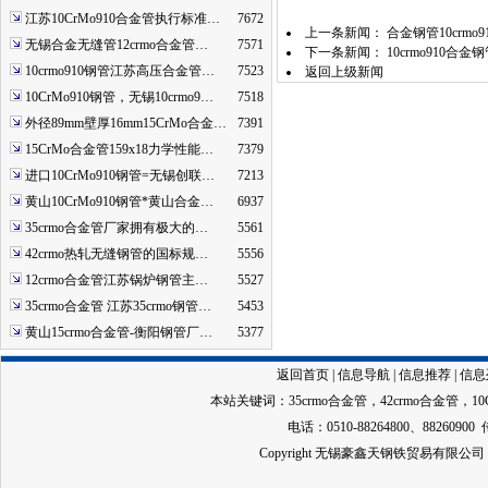
江苏10CrMo910合金管执行标准…
7672
上一条新闻：
合金钢管10crmo
无锡合金无缝管12crmo合金管…
7571
下一条新闻：
10crmo910合
10crmo910钢管江苏高压合金管…
7523
返回上级新闻
10CrMo910钢管，无锡10crmo9…
7518
外径89mm壁厚16mm15CrMo合金…
7391
15CrMo合金管159x18力学性能…
7379
进口10CrMo910钢管=无锡创联…
7213
黄山10CrMo910钢管*黄山合金…
6937
35crmo合金管厂家拥有极大的…
5561
42crmo热轧无缝钢管的国标规…
5556
12crmo合金管江苏锅炉钢管主…
5527
35crmo合金管 江苏35crmo钢管…
5453
黄山15crmo合金管-衡阳钢管厂…
5377
返回首页
|
信息导航
|
信息推荐
|
信息
本站关键词：
35crmo合金管
，
42crmo合金管
，
1
电话：0510-88264800、88260900 
Copyright 无锡豪鑫天钢铁贸易有限