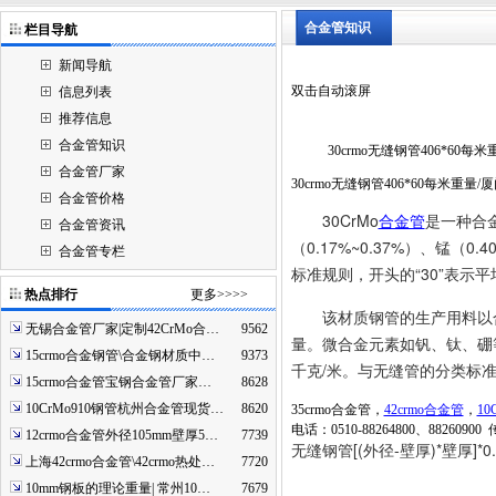
合金管知识
栏目导航
新闻导航
双击自动滚屏
信息列表
推荐信息
合金管知识
30crmo无缝钢管406*60每
合金管厂家
30crmo无缝钢管406*60每米重
合金管价格
30CrMo
合金管
是一种合金
合金管资讯
（0.17%~0.37%）、锰（0.
合金管专栏
标准规则，开头的“30”表示平
热点排行
更多>>>>
该材质钢管的生产用料以合
无锡合金管厂家|定制42CrMo合…
9562
量。微合金元素如钒、钛、硼等即
15crmo合金钢管\合金钢材质中…
9373
千克/米。与无缝管的分类标
15crmo合金管宝钢合金管厂家…
8628
10CrMo910钢管杭州合金管现货…
8620
35crmo合金管，
42crmo合金管
，
10
电话：0510-88264800、88260900 
12crmo合金管外径105mm壁厚5…
7739
无缝钢管[(外径-壁厚)*壁厚]*0.
上海42crmo合金管\42crmo热处…
7720
10mm钢板的理论重量| 常州10…
7679