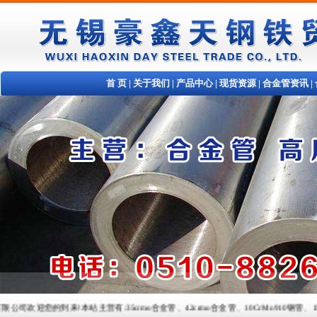
首 页
|
关于我们
|
产品中心
|
现货资源
|
合金管资讯
|
您的到来!本站主营有:35crmo合金管、42crmo合金管、10CrMo910钢管、15crmo合金管、1