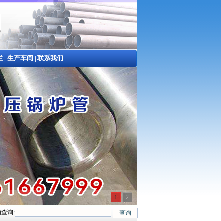
栏
|
生产车间
|
联系我们
1
2
查询:
#、20G、40Cr、20Cr、16Mn-45Mn、27SiMn、Cr5Mo、12CrMo(T12)、12C