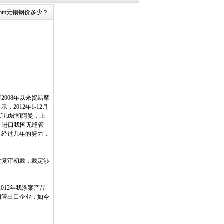
厚8mm无锡钢价多少？
】
008年以来贸易摩
012年1-12月
尼新加坡和阿曼，上
累计进口我国无缝管
来看，经过几年的努力，
政复审初裁，裁定涉
012年我涉案产品
钢管出口企业，如今