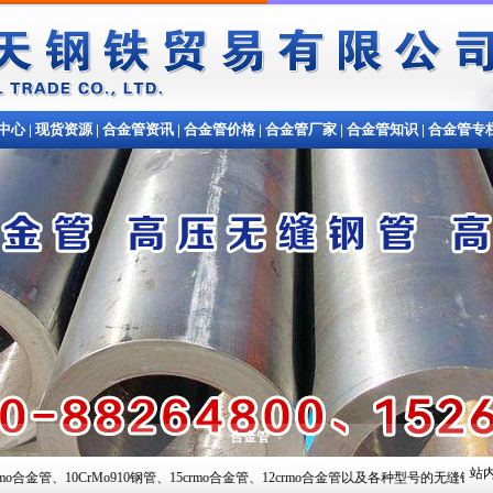
中心
|
现货资源
|
合金管资讯
|
合金管价格
|
合金管厂家
|
合金管知识
|
合金管专
合金管
站内
Mo910钢管、15crmo合金管、12crmo合金管以及各种型号的无缝钢管,常备材质：20#、35#、45