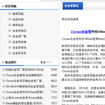
合金管资讯
栏目导航
新闻导航
双击自动滚屏
信息列表
推荐信息
合金管知识
15crmo合金管
外径10
合金管厂家
15crmo合金管外径108mm壁厚8
合金管价格
欧美经济复苏迟缓，钢铁业也步履
合金管资讯
擦不断，已经逐渐放弃其市场，整体
合金管专栏
份我国出口无缝管516.77万吨
述地区累计出口量占总出口量45.7
热点排行
更多>>>>
14.1万吨、12.77万吨和12.2
国内企业逐渐打开南美、中东、北
无锡合金管厂家|定制42CrMo合…
9558
15crmo合金管
15crmo合金钢管\合金钢材质中…
9368
国内无缝管出口腹背受敌必谋转型
案企业江苏诚德钢管的补贴率为1.8
15crmo合金管宝钢合金管厂家…
8622
10CrMo910钢管杭州合金管现货…
8615
紧随其后，2月16日，欧委会发布公
12crmo合金管外径105mm壁厚5…
7733
对欧出口额约为9153万美元。该
又遭遇了坏消息，无缝钢管频频成
上海42crmo合金管\42crmo热处…
7715
15crmo合金管
10mm钢板的理论重量| 常州10…
7675