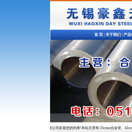
首 页
|
关于我们
|
产品
无锡豪鑫天钢铁贸易有限公司欢迎您的到来!本站主营有:35crmo合金管、42crmo合金管、10Cr