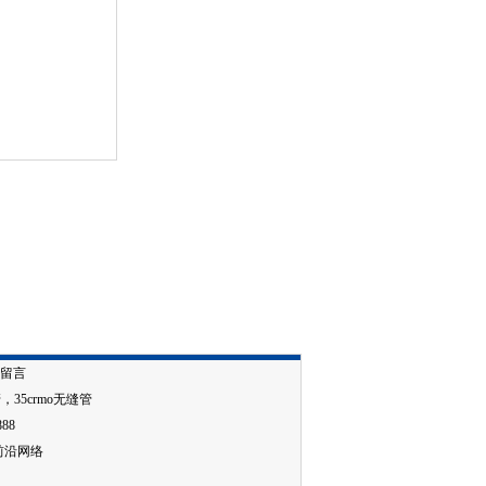
留言
管
，
35crmo无缝管
888
前沿网络