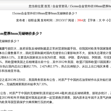
您当前位置:
首页
/ 合金管资讯 / 15crmo合金管外径108mm壁
15crmo合金管外径108mm壁厚8mm无锡钢价多少？
发布者：创联金属 发布时间：2013/3/17 阅读：
3964
次 【字体：
大
中
小
8mm壁厚8mm无锡钢价多少？
mm无锡钢价多少？
蹒跚亏损巨大，政府采取反倾销制裁是正常的贸易制裁手段。但我国对欧美等国家随着2
出口量数量不大，因此贸易制裁对国内无缝管出口量影响并不大。据海关总署统计显示，2
，同比增长6.13%。主要流向国家依次分别为印度、韩国、伊朗、委内瑞拉、阿联酋、印
5%。而欧盟继美国之后相继退出前十位，其中2012年美国、欧盟27国和欧盟15国国
3万吨，分别占国内总出口量的2.73%、2.42%和2.37%，所占比例较少。从以上出口地区
非和东南亚市场。
之道2013年2月8日，美国商务部发布公告，对原产于中国的石油管材作出反补贴行
4%，无锡西姆莱斯的补贴率为7.33%。
告，对原产于中国的无缝钢管(直径超过406.4毫米)发起反倾销调查。据初步统计，2
案是2013年蛇年开局欧盟对我发起的第一起贸易救济调查。国内原本近年就不太景气的
为欧美等国贸易保护大棒挥舞打压的对象。