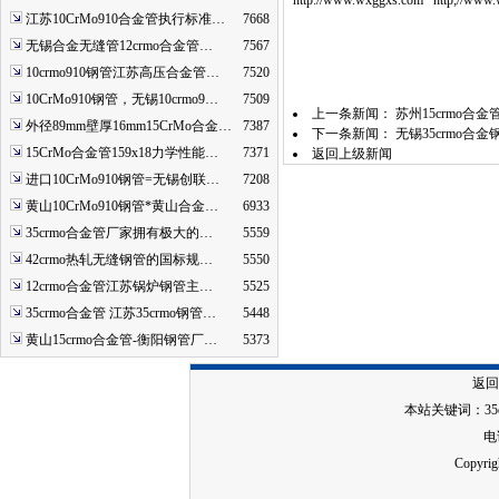
http://www.wxggxs.com http;//www.
江苏10CrMo910合金管执行标准…
7668
无锡合金无缝管12crmo合金管…
7567
10crmo910钢管江苏高压合金管…
7520
10CrMo910钢管，无锡10crmo9…
7509
上一条新闻：
苏州15crmo合
外径89mm壁厚16mm15CrMo合金…
7387
下一条新闻：
无锡35crmo合
15CrMo合金管159x18力学性能…
7371
返回上级新闻
进口10CrMo910钢管=无锡创联…
7208
黄山10CrMo910钢管*黄山合金…
6933
35crmo合金管厂家拥有极大的…
5559
42crmo热轧无缝钢管的国标规…
5550
12crmo合金管江苏锅炉钢管主…
5525
35crmo合金管 江苏35crmo钢管…
5448
黄山15crmo合金管-衡阳钢管厂…
5373
返回
本站关键词：
3
电话
Copy