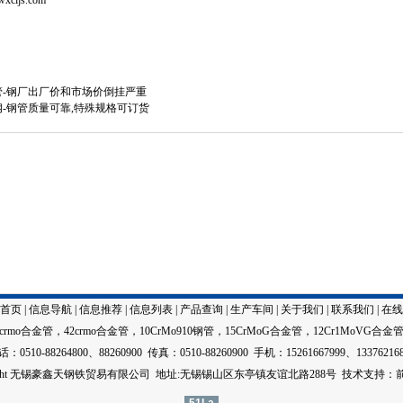
wxcljs.com
金管-钢厂出厂价和市场价倒挂严重
金钢-钢管质量可靠,特殊规格可订货
首页
|
信息导航
|
信息推荐
|
信息列表
|
产品查询
|
生产车间
|
关于我们
|
联系我们
|
在线
5crmo合金管
，
42crmo合金管
，
10CrMo910钢管
，
15CrMoG合金管
，
12Cr1MoVG合金
：0510-88264800、88260900 传真：0510-88260900 手机：15261667999、13376216
right 无锡豪鑫天钢铁贸易有限公司 地址:无锡锡山区东亭镇友谊北路288号
技术
支持：